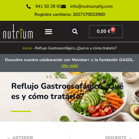
941 50 28 65
info@nutriumpfg.com
Registro sanitario: 2027170022900
0
0,00
€
SERVICIOS ONLINE
SERVICIOS PRESENCIALES
MUNDO NUTRIUM
Inicio
-
Reflujo Gastroesofágico ¿Qué es y cómo tratarlo?
Descubre nuestra colaboración con Movistar+ y la fundación GASOL.
¡Ver más!
Reflujo Gastroesofágico ¿Qué
es y cómo tratarlo?
ANTERIOR
SIGUIENTE