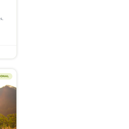
s,
CIONAL