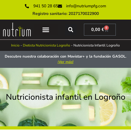
941 50 28 65
info@nutriumpfg.com
Registro sanitario: 2027170022900
0
0,00
€
SERVICIOS ONLINE
SERVICIOS PRESENCIALES
MUNDO NUTRIUM
Inicio
-
Dietista Nutricionista Logroño
-
Nutricionista Infantil Logroño
Descubre nuestra colaboración con Movistar+ y la fundación GASOL.
¡Ver más!
Nutricionista infantil en Logroño