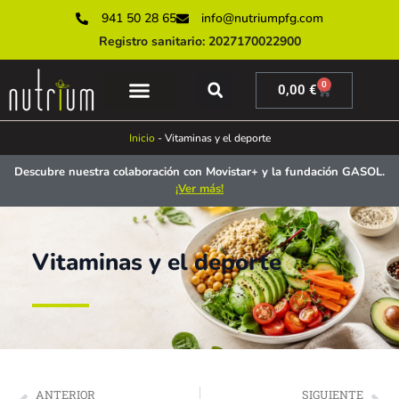
941 50 28 65
info@nutriumpfg.com
Registro sanitario: 2027170022900
0
0,00
€
SERVICIOS ONLINE
SERVICIOS PRESENCIALES
MUNDO NUTRIUM
Inicio
-
Vitaminas y el deporte
Descubre nuestra colaboración con Movistar+ y la fundación GASOL.
¡Ver más!
Vitaminas y el deporte
ANTERIOR
SIGUIENTE