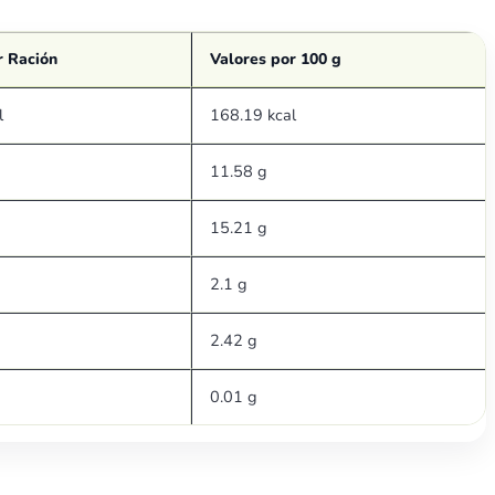
r Ración
Valores por 100 g
l
168.19 kcal
11.58 g
15.21 g
2.1 g
2.42 g
0.01 g