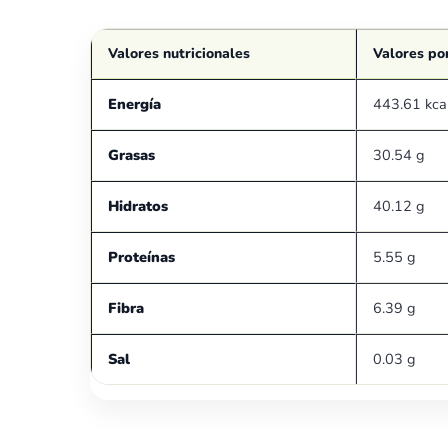
Valores nutricionales
Valores po
Energía
443.61 kca
Grasas
30.54 g
Hidratos
40.12 g
Proteínas
5.55 g
Fibra
6.39 g
Sal
0.03 g