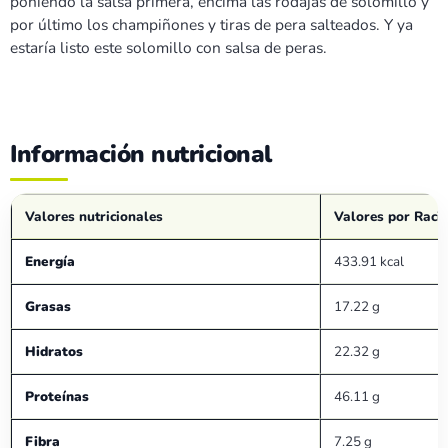
poniendo la salsa primera, encima las rodajas de solomillo y
por último los champiñones y tiras de pera salteados. Y ya
estaría listo este solomillo con salsa de peras.
Información nutricional
Valores nutricionales
Valores por Raci
Energía
433.91 kcal
Grasas
17.22 g
Hidratos
22.32 g
Proteínas
46.11 g
Fibra
7.25 g