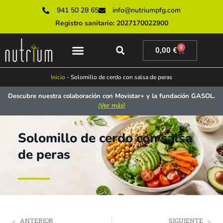
941 50 28 65
info@nutriumpfg.com
Registro sanitario: 2027170022900
0
0,00
€
SERVICIOS ONLINE
SERVICIOS PRESENCIALES
MUNDO NUTRIUM
Inicio
-
Solomillo de cerdo con salsa de peras
Descubre nuestra colaboración con Movistar+ y la fundación GASOL.
¡Ver más!
Solomillo de cerdo con salsa
de peras
ANTERIOR
SIGUIENTE