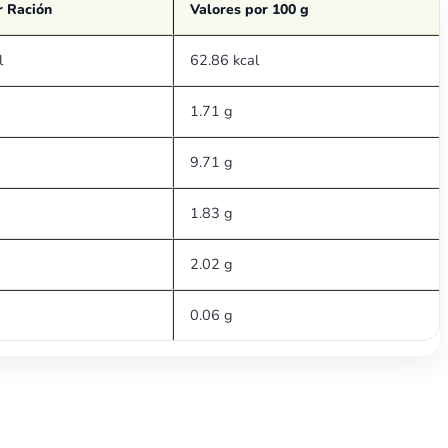
r Ración
Valores por 100 g
l
62.86 kcal
1.71 g
9.71 g
1.83 g
2.02 g
0.06 g