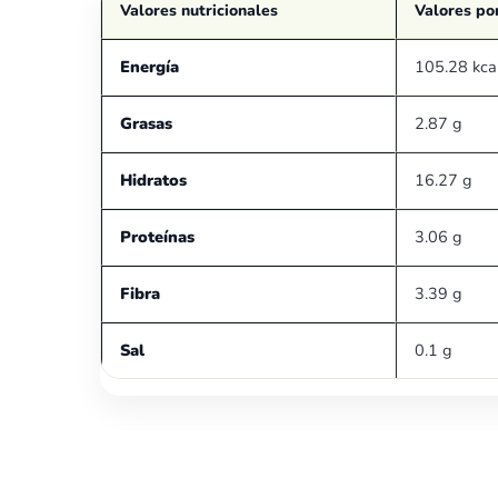
Valores nutricionales
Valores po
Energía
105.28 kca
Grasas
2.87 g
Hidratos
16.27 g
Proteínas
3.06 g
Fibra
3.39 g
Sal
0.1 g