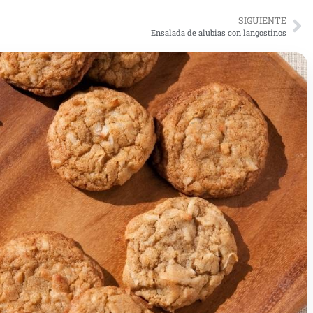
SIGUIENTE
Ensalada de alubias con langostinos