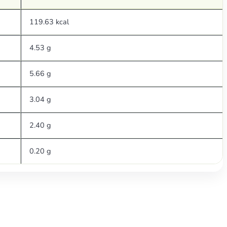
119.63 kcal
4.53 g
5.66 g
3.04 g
2.40 g
0.20 g