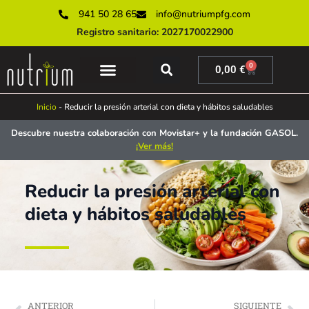
941 50 28 65
info@nutriumpfg.com
Registro sanitario: 2027170022900
0
0,00
€
SERVICIOS ONLINE
SERVICIOS PRESENCIALES
MUNDO NUTRIUM
Inicio
-
Reducir la presión arterial con dieta y hábitos saludables
Descubre nuestra colaboración con Movistar+ y la fundación GASOL.
¡Ver más!
Reducir la presión arterial con
dieta y hábitos saludables
ANTERIOR
SIGUIENTE