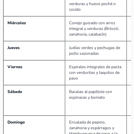
verduras y huevo poché o
a
cocido
Miércoles
Conejo guisado con arroz
P
integral y verduras (Brócoli,
d
zanahoria, calabacín)
Jueves
Judías verdes y pechugas de
D
pollo sazonadas
p
Viernes
Espirales integrales de pasta
S
con verduritas y taquitos de
a
pavo
Sábado
Bacalao al papillote con
F
espinacas y boniato
s
v
b
Domingo
Ensalada de pepino,
P
zanahoria y espárragos y
c
Hamburguesa de pavo a la