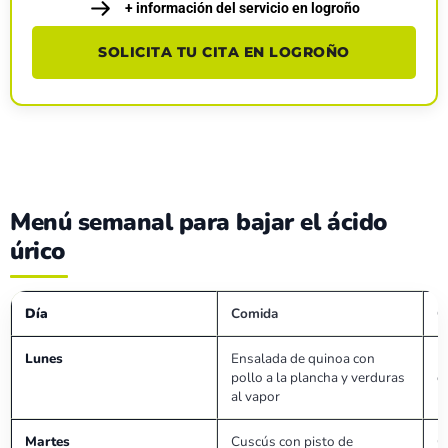
+ información del servicio en logroño
SOLICITA TU CITA EN LOGROÑO
Menú semanal para bajar el ácido
úrico
Día
Comida
C
Lunes
Ensalada de quinoa con
H
pollo a la plancha y verduras
c
al vapor
Martes
Cuscús con pisto de
C