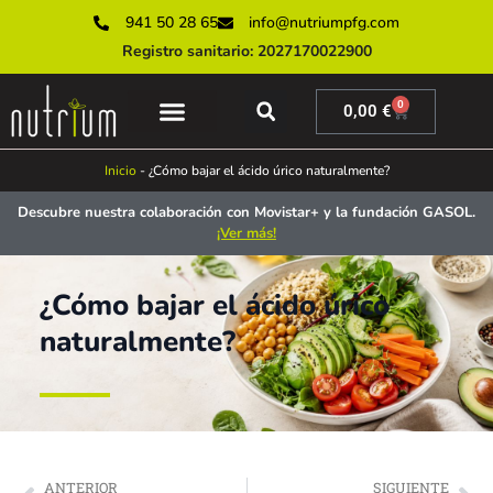
941 50 28 65
info@nutriumpfg.com
Registro sanitario: 2027170022900
0
0,00
€
SERVICIOS ONLINE
SERVICIOS PRESENCIALES
MUNDO NUTRIUM
Inicio
-
¿Cómo bajar el ácido úrico naturalmente?
Descubre nuestra colaboración con Movistar+ y la fundación GASOL.
¡Ver más!
¿Cómo bajar el ácido úrico
naturalmente?
ANTERIOR
SIGUIENTE