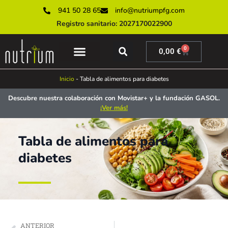
941 50 28 65
info@nutriumpfg.com
Registro sanitario: 2027170022900
0
0,00
€
SERVICIOS ONLINE
SERVICIOS PRESENCIALES
MUNDO NUTRIUM
Inicio
-
Tabla de alimentos para diabetes
Descubre nuestra colaboración con Movistar+ y la fundación GASOL.
¡Ver más!
Tabla de alimentos para
diabetes
ANTERIOR