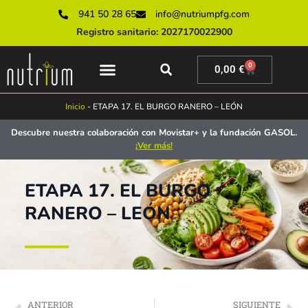
941 50 28 65
info@nutriumpfg.com
Registro sanitario: 2027170022900
0
0,00
€
SERVICIOS ONLINE
SERVICIOS PRESENCIALES
MUNDO NUTRIUM
Inicio
-
ETAPA 17. EL BURGO RANERO – LEÓN
Descubre nuestra colaboración con Movistar+ y la fundación GASOL.
¡Ver más!
ETAPA 17. EL BURGO
RANERO – LEÓN
ANTERIOR
SIGUIENTE