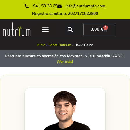
941 50 28 65
info@nutriumpfg.com
Registro sanitario: 2027170022900
0
0,00
€
SERVICIOS ONLINE
SERVICIOS PRESENCIALES
MUNDO NUTRIUM
Inicio
-
Sobre Nutrium
-
David Barco
Descubre nuestra colaboración con Movistar+ y la fundación GASOL.
¡Ver más!